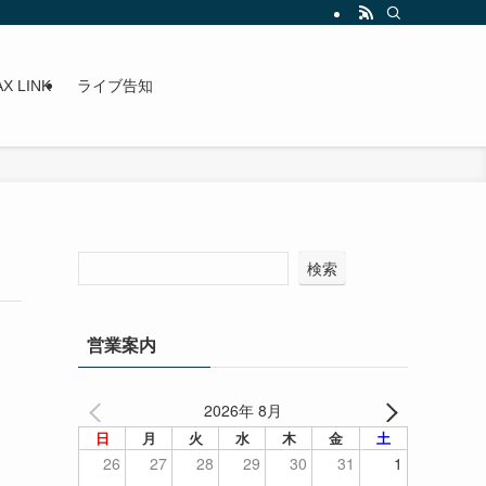
X LINK
ライブ告知
検索
営業案内
2026年 8月
日
月
火
水
木
金
土
26
27
28
29
30
31
1